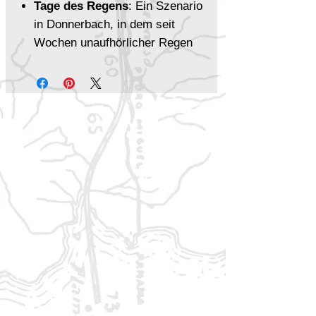
Tage des Regens
: Ein Szenario
in Donnerbach, in dem seit
Wochen unaufhörlicher Regen
herrscht – ein bislang
unbekanntes Phänomen. Zum
Spielen wird die Erweiterung
Schleichender Verfall
benötigt.
In-Game-Texte
Die Abenteuer von Moog
Sulaakkralle 2
Die Abenteuer von Uria
Rahmlecker
Beide Texte dienen als
stimmungsvolle Einblicke in die
Welt der Schwarzen Katze und
können direkt im Spiel verwendet