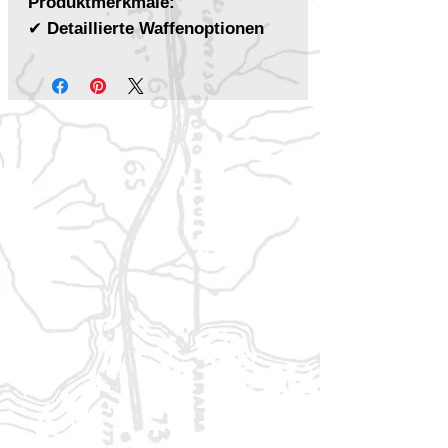
Produktmerkmale:
✔
Detaillierte Waffenoptionen
Verschiedene Waffenarten
:
Das Buch bietet eine breite
Auswahl an
Schusswaffen
,
Energiekanonen
,
Raketenwerfern
und
exotischen Waffensystemen
,
die deine Abenteuer auf die
nächste Stufe heben.
Waffenmodifikationen
: Passe
deine Ausrüstung mit einer
Vielzahl von
Upgrades
und
Verbesserungen
an, die deinen
Spielcharakter zu einem wahren
Experten machen.
✔
Fahrzeuge für jedes
Abenteuer