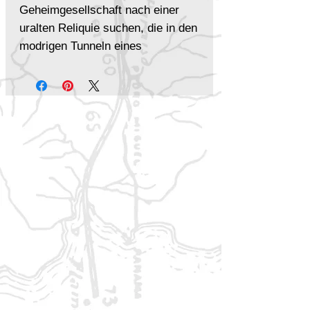
Geheimgesellschaft nach einer
uralten Reliquie suchen, die in den
modrigen Tunneln eines
verfallenen Templerhofs in
Nordhausen versteckt sein soll.
Dabei stoßen sie auf die Überreste
des Baphomet-Kultes, der vor
Jahrhunderten aus dem Heiligen
Land eingeschleppt wurde.
Allerdings entdecken die Spieler
bald, dass der von den Templern
einst verehrte Dämon nicht das
ist, was er zu sein scheint. Hinter
dem Götzen verbirgt sich eine
außerweltliche Gefahr, die tief
unter der Erde auf die Rückkehr
ihres Erlösers wartet.