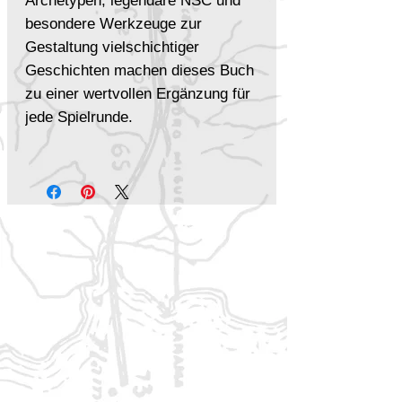
Archetypen, legendäre NSC und
besondere Werkzeuge zur
Gestaltung vielschichtiger
Geschichten machen dieses Buch
zu einer wertvollen Ergänzung für
jede Spielrunde.
Inhalte
Neue
Spielumgebung
: die
Jasmininsel mit verborgenen
Abenteuern
Spielbare Archetypen
, um
Charaktere einzigartig zu
gestalten
Begegnungen mit
legendären
NSC
, die den Verlauf der
Geschichte prägen können
Werkzeuge für Spielleiter
, um