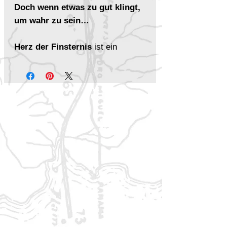
Doch wenn etwas zu gut klingt,
um wahr zu sein…
Herz der Finsternis
ist ein
vollständiges, cineastisches
Szenario für das
ALIEN-
Rollenspiel
, geschrieben vom
Sci-Fi-Autor
Andrew E.C. Gaska
.
Es kann als eigenständiges
Abenteuer gespielt werden oder
als dramatischer Abschluss der
Draconis-Stamm-Saga
dienen –
nach
Streitwagen der Götter
und
Zerstörer der Welten
. Das
Szenario ist für
3 bis 5 Spieler
plus Spielleitung
ausgelegt und
führt tief in die Abgründe des