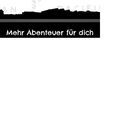
Mehr Abenteuer für dich
Der Eine Ring: Moria - Durch die
Kopie von Abenteuerp