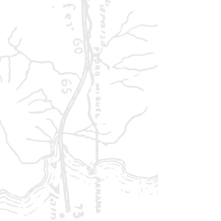
Cthulhu
TRODOX 49 - Abenteuer für
Warhammer Fantasy
TRODOX 66 - Abenteuer für
Shadowrun
Ich habe zu jedem dieser Hefte ein
Video gemacht das ihr in den
Produktbeschreibungen der
Einzelhefte finden könnt.