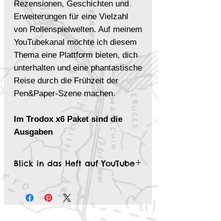
Rezensionen, Geschichten und
Erweiterungen für eine Vielzahl
von Rollenspielwelten. Auf meinem
YouTubekanal möchte ich diesem
Thema eine Plattform bieten, dich
unterhalten und eine phantastische
Reise durch die Frühzeit der
Pen&Paper-Szene machen.
Im Trodox x6 Paket sind die
Ausgaben
TRODOX 34 - Abenteuer für
Private Eye\Abenteuer 1880
Blick in das Heft auf YouTube
TRODOX 35 - Malmsturm Spezial
Fanzines - TRODOX, Ettin und Co.
TRODOX 42 - Abenteuer für
Private Eye\Abenteuer 1880
TRODOX 45 - Abenteuer für