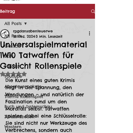
Beitrag
All Posts
rpgdansabenteuerwe
All Posts
18. Dez. 2024
3 Min. Lesezeit
Universalspielmaterial
Gaslicht
1W10 Tatwaffen für
SciFi
Gaslicht Rollenspiele
Fantasy
Mit NaN von 5 Sternen bewertet.
YouTube
Die Kunst eines guten Krimis 
Abenteuerpakete
liegt in der Spannung, den 
Wendungen – und natürlich der 
Thema Rollenspiel
Faszination rund um den 
Buch und Systemschau
Mordfall selbst. Tatwaffen 
spielen dabei eine Schlüsselrolle: 
Zufallstabellen
Sie sind nicht nur Werkzeuge des 
Western
Verbrechens, sondern auch 