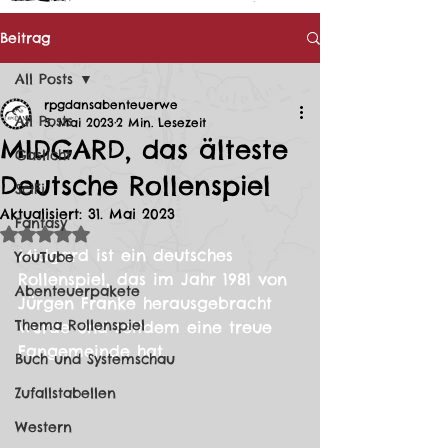
Beitrag
All Posts
rpgdansabenteuerwe
All Posts
5. Mai 2023
2 Min. Lesezeit
MIDGARD, das älteste
Gaslicht
Deutsche Rollenspiel
SciFi
Aktualisiert:
31. Mai 2023
Fantasy
Mit NaN von 5 Sternen bewertet.
Midgard ist ein deutsches 
YouTube
Rollenspiel, das im Jahr 1981 von 
Abenteuerpakete
Jürgen Franke herausgebracht 
Thema Rollenspiel
wurde und seitdem eine treue 
Fangemeinde hat. 
Buch und Systemschau
Zufallstabellen
Western