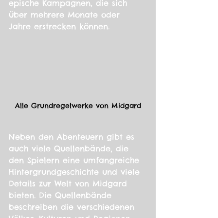
epische Kampagnen, die sich 
über mehrere Monate oder 
Jahre erstrecken können.
Alle Grundregelwerke von Midgard
Neben den Abenteuern gibt es 
auch viele Quellenbände, die 
den Spielern eine umfangreiche 
Hintergrundgeschichte und viele 
Details zur Welt von Midgard 
bieten. Die Quellenbände 
beschreiben die verschiedenen 