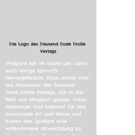
Das Logo des Dausend Dode Drolle 
Verlags
Midgard hat im Laufe der Jahre 
auch einige Spin-offs 
hervorgebracht. Eines davon sind 
die Abenteuer des Dausend 
Dode Drolle Verlags, die in der 
Welt von Midgard spielen. Diese 
Abenteuer sind bekannt für ihre 
humorvolle Art und Weise und 
bieten den Spielern eine 
willkommene Abwechslung zu 