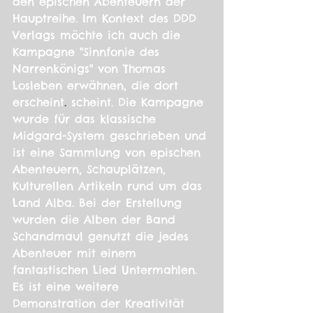
den epischen Abenteuern der 
Hauptreihe. Im Kontext des DDD 
Verlags möchte ich auch die 
Kampagne "Sinnfonie des 
Narrenkönigs" von Thomas 
Losleben erwähnen, die dort 
erscheint
.
 scheint. Die Kampagne 
wurde für das klassische 
Midgard-System geschrieben und 
ist eine Sammlung von epischen 
Abenteuern, Schauplätzen, 
Kulturellen Artikeln rund um das 
Land Alba. Bei der Erstellung 
wurden die Alben der Band 
Schandmaul genutzt die jedes 
Abenteuer mit einem 
fantastischen Lied Untermahlen. 
Es ist eine weitere 
Demonstration der Kreativität 