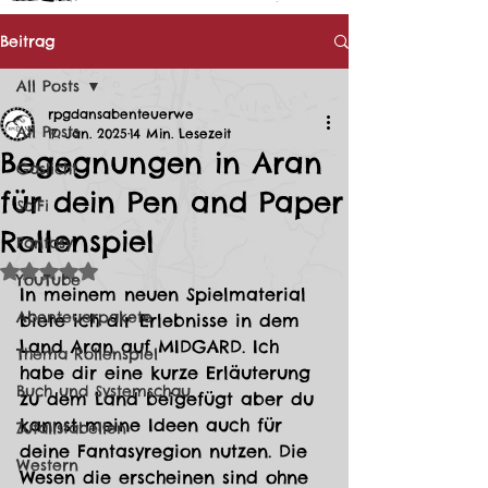
Beitrag
All Posts
rpgdansabenteuerwe
All Posts
17. Jan. 2025
14 Min. Lesezeit
Begegnungen in Aran
Gaslicht
für dein Pen and Paper
SciFi
Rollenspiel
Fantasy
Mit NaN von 5 Sternen bewertet.
YouTube
In meinem neuen Spielmaterial 
Abenteuerpakete
biete ich dir Erlebnisse in dem 
Land Aran auf MIDGARD. Ich 
Thema Rollenspiel
habe dir eine kurze Erläuterung 
Buch und Systemschau
zu dem Land beigefügt aber du 
kannst meine Ideen auch für 
Zufallstabellen
deine Fantasyregion nutzen. Die 
Western
Wesen die erscheinen sind ohne 