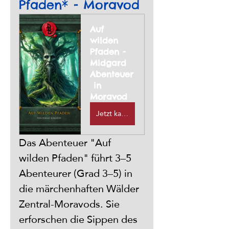
Pfaden* - Moravod
Auf 
wilden 
Pfaden - 
Midgard 
Abenteuer
 in 
Moravod
Jetzt kaufen
Das Abenteuer "Auf 
wilden Pfaden" führt 3–5 
Abenteurer (Grad 3–5) in 
die märchenhaften Wälder 
Zentral-Moravods. Sie 
erforschen die Sippen des 