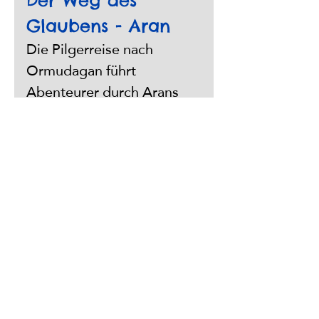
Der Weg des 
Glaubens - Aran
Die Pilgerreise nach 
Ormudagan führt 
Abenteurer durch Arans 
Ebenen und Gebirge, wo 
sie Glauben, Mut und 
Gemeinschaft beweisen 
müssen. Sie trotzen 
Naturgefahren, mystischen 
Kreaturen und dunklen 
Bedrohungen. Der Band 
bietet 
Schauplatzbeschreibungen 
und Details für eine 