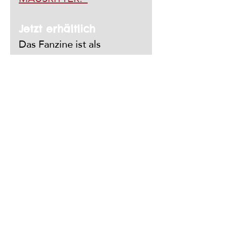
Jetzt erhältlich
Das Fanzine ist als 
Printausgabe direkt beim 
Herausgeber erhältlich. 
Jede Ausgabe ist 
handnummeriert, was sie 
zu einem echten 
Sammlerstück macht. Für 
Produkte bis 6 € gibt es 
zudem reduzierte 
Versandkosten von nur 2 €.
Lass dich verzaubern und 
entdecke, wie die 
Abenteuerwelten deine 