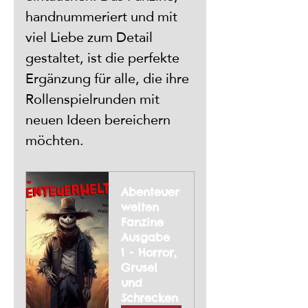
handnummeriert und mit 
viel Liebe zum Detail 
gestaltet, ist die perfekte 
Ergänzung für alle, die ihre 
Rollenspielrunden mit 
neuen Ideen bereichern 
möchten.
Abenteuer
welten 
Fanzine 
Ausgabe 
1 - Horror, 
Grusel 
und 
Schrecken