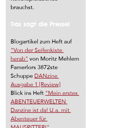
brauchst.
Das sagt die Presse!
Blogartikel zum Heft auf  
"Von der Seifenkiste 
herab"
 von Moritz Mehlem
Famerlors 3872ste 
Schuppe 
DANzine 
Ausgabe 1 [Review]
Blick ins Heft 
"Mein erstes 
ABENTEUERWELTEN 
Danzine ist da! U.a. mit 
Abenteuer für 
MAUSRITTER!"