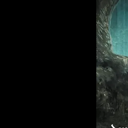
• Fans von maritimen Erzähl
geheimnisvollen Ruinen
„Schrecken der Meere“ liefe
deine Spieler direkt ins He
führen – dramatisch, atmo