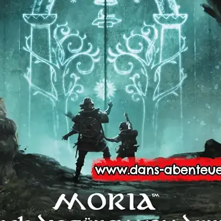
ungen, düsteren Legenden und
rt dir alles, was du brauchst, um
rz aventurischer Seegefahren zu
sphärisch und voller Wendungen.