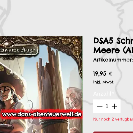
DSA5 Sch
Meere (A
Artikelnummer:
Preis
19,95 €
inkl. MwSt.
Anzahl
*
Nur noch 2 verfügba