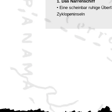
1. Das Narrenschiff
• Eine scheinbar ruhige Über
Zyklopeninseln
• Verschwundene Passagiere,
rätselhafte Botschaft
• Ein Abenteuer zwischen S
2. Das Erbe der Blutigen Se
• Eine Reise durchs Perlenm
• Konfrontation mit einem v
Vergangenheit
• Atmosphäre von Bedrohung,
3. Die versunkene Sturmins
• Eine Expedition mit Piraten
Tigerhai
• Antike Geheimnisse, gefährl
Sklavenjäger
• Rätsel, Action und ein ural