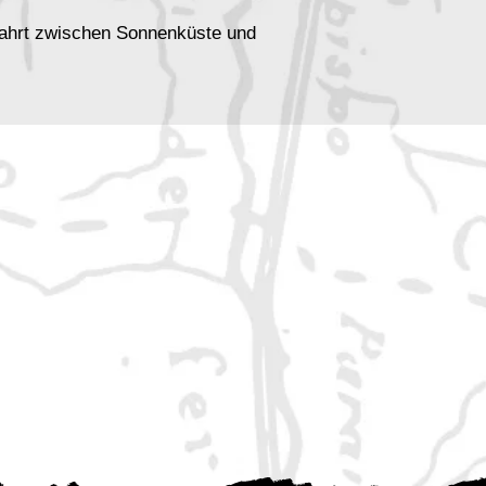
fahrt zwischen Sonnenküste und
 geisterhafte Erscheinungen und eine
puk, Wahn und Seemannsgarn
e
eer mit düsterer Wendung
ergessenen Schrecken aus Mishkaras
 Wahnsinn und blutiger Geschichte
el
 unter Kapitänin Alschera auf der
iche Fallen und al’anfanische
tes Mysterium in einem