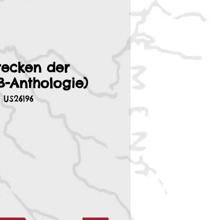
recken der
B-Anthologie)
 US26196
r