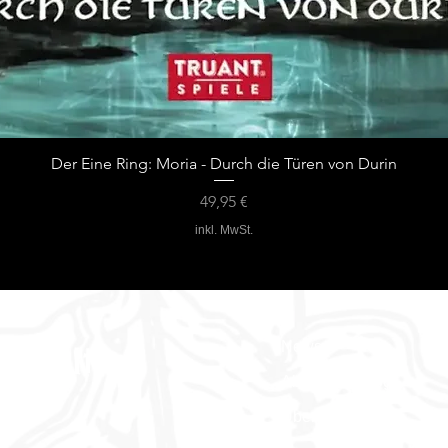
Der Eine Ring: Moria - Durch die Türen von Durin
Preis
49,95 €
inkl. MwSt.
News
erwelt
Abenteuer Blog
Über uns