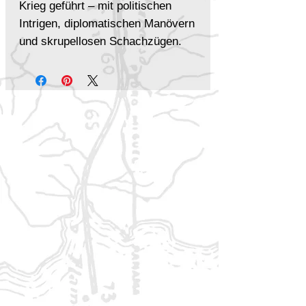
Krieg geführt – mit politischen
Intrigen, diplomatischen Manövern
und skrupellosen Schachzügen.
Besonders der horasische
Gesandte Mariano ya Strozza
setzt alles daran, die al’anfanische
Expansion zu verhindern und das
Imperium des gekrönten Raben
ins Wanken zu bringen.
Nun stehen die Helden vor einer
neuen Herausforderung: Direkt
von Oderin du Metuant beauftragt,
müssen sie Mittel und Wege
finden, um den Einfluss der
Horasier zu untergraben. Doch
dafür sind nicht nur Geschick und
Entschlossenheit nötig – sondern