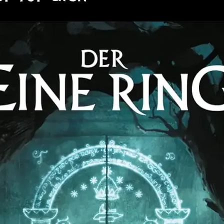
 Waffe, um Lykanthropen zu
htalben:
Mit unheiligen Mitteln
:
e Erschaffung von Shakagra-Helden –
eiten und spezieller Ausrüstung.
et alles, was Spielleiter und Spieler
erschaffen, die in der rauen Eiswüste
gen Jägern über mystische
en Shakagra – hier findet jeder
ion für packende Abenteuer im hohen
ebe den Wolfsfrost.