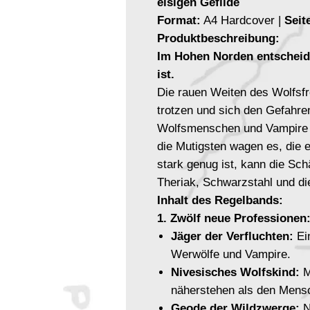
eisigen Gefilde
Format:
A4 Hardcover |
Seit
Produktbeschreibung:
Im Hohen Norden entscheide
ist.
Die rauen Weiten des Wolfsfro
trotzen und sich den Gefahren
Wolfsmenschen und Vampire s
die Mutigsten wagen es, die 
stark genug ist, kann die Sc
Theriak, Schwarzstahl und d
Inhalt des Regelbands:
1. Zwölf neue Professionen
Jäger der Verfluchten:
Ein
Werwölfe und Vampire.
Nivesisches Wolfskind:
M
näherstehen als den Mens
Geode der Wildzwerge:
N