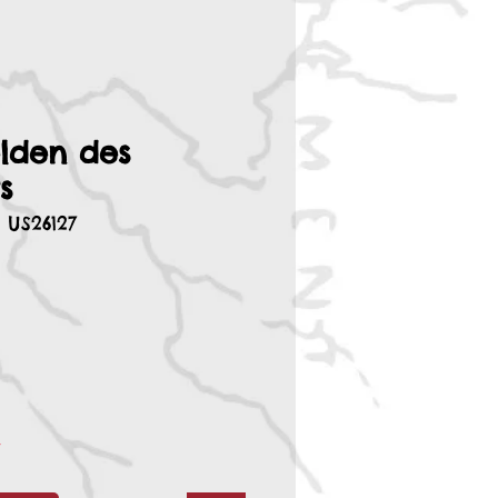
lden des
s
 US26127
r