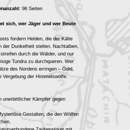
enanzahl:
96 Seiten
t sich, wer Jäger und wer Beute
sts fordern Helden, die der Kälte
 der Dunkelheit stellen. Nachtalben,
treifen durch die Wälder, und nur
eisige Tundra zu durchqueren. Wer
hätze des Nordens erringen – Gold,
ie Vergebung der Himmelswölfe.
:
 unerbittlicher Kämpfer gegen
ysteriöse Gestalten, die den Wölfen
chen.
aturverbundene Zauberwirker mit