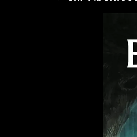
Werwolffänger:
Spezielle
bändigen.
Endurium-Waffen der Nac
verstärkte Klingen.
5. Spielregeln für Shakagra
Umfassende Regeln für di
inklusive magischer Fähigk
Fazit:
Helden des Wolfsfrosts
biet
benötigen, um Charaktere zu 
bestehen können. Von grimmi
Wolfskinder bis hin zu düster
Spieler die passende Profess
Norden.
Sei stark. Sei mutig. Überl