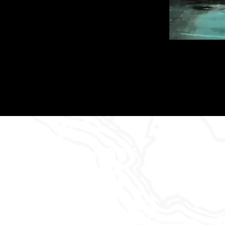
Dan's Abenteu
Wo die Geschichten zum Leben erw