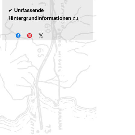
✔
Umfassende
Hintergrundinformationen
zu
Thorwal und dem Gjalskerland.
✔
Gefahren des Nordens
– Orks,
Hranngars Kinder und uralte
Schrecken aus der Tiefe.
✔
Regionale Kulturen &
Traditionen
– Entdecke das
Leben der
Thorwaler und
Gjalsker
.
✔
Landschaft &
Reisebeschreibungen
– Von den
Küsten über die Gebirge bis ins
Hochland.
✔
Detailreiche Karten
– Drei
große
A3-Regionalkarten
sowie