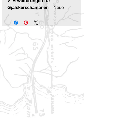
✔
Erweiterungen für
Gjalskerschamanen
– Neue
Liturgien, zusätzliche Fähigkeiten
für die
Knochenkeule
und der
Geisterfetisch
als zeremonieller
Fokus.
✔
Bestiarium der Tiergeist-
Patrone
– Enthält Spielwerte für
bisher fehlende Tiergeister,
ergänzt um das imposante
Mammut
und den
furchterregenden
Säbelzahntiger
.
✔
Fokusregeln &
Hochlandspiele
– Detaillierte
Regeln zur Tierabrichtung und das
actiongeladene
Palenkel
, das
traditionelle Spiel der Gjalsker.