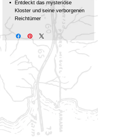
Entdeckt das mysteriöse
Kloster und seine verborgenen
Reichtümer
Stellt euch unbekannten
Gefahren hinter dem offenen
Tor
Lüftet das Geheimnis, das seit
Jahrhunderten im Sand
verborgen liegt
Für wen ist dieses Abenteuer
geeignet?
✔ Spannende Erkundung in einer
exotischen Umgebung
✔ Überleben unter extremen
Bedingungen
✔ Mysteriöse Rätsel, versteckte