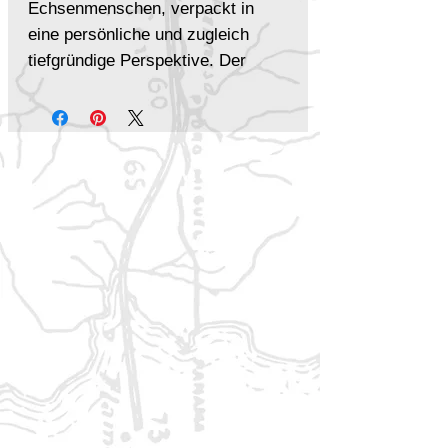
Echsenmenschen, verpackt in
eine persönliche und zugleich
tiefgründige Perspektive. Der
Seelenkristall des Erzählers birgt
Erinnerungen aus Jahrhunderten,
die hier erstmals in dieser Tiefe
enthüllt werden.
Was dich erwartet:
– Umfassende Darstellung der
Kultur, Sprache, Kleidung und
Denkweise der Echsenmenschen
– Chronologie vom alten Imperium
Zze Tha bis in die Gegenwart
– Einblicke in Religion, Rituale und
das Weltbild eines Volkes, das
Wiedergeburt kennt
– Darstellung der verschiedenen