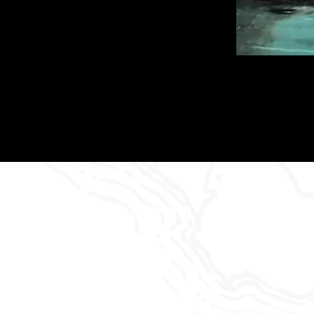
Dan's Abenteu
Wo die Geschichten zum Leben erw