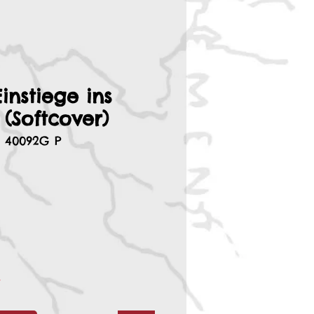
instiege ins
 (Softcover)
: 40092G P
r