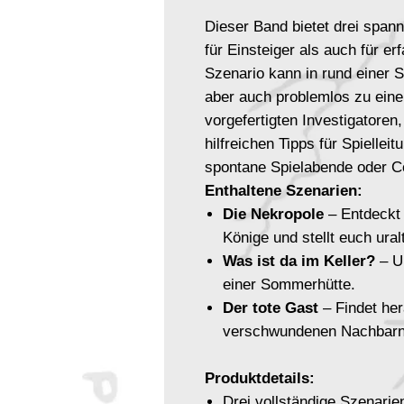
Dieser Band bietet drei span
für Einsteiger als auch für e
Szenario kann in rund einer S
aber auch problemlos zu eine
vorgefertigten Investigatoren
hilfreichen Tipps für Spielleit
spontane Spielabende oder C
Enthaltene Szenarien:
Die Nekropole
– Entdeckt 
Könige und stellt euch ura
Was ist da im Keller?
– Un
einer Sommerhütte.
Der tote Gast
– Findet her
verschwundenen Nachbarn 
Produktdetails:
Drei vollständige Szenarie