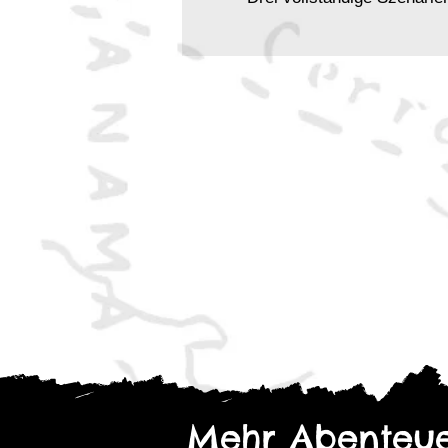
Spielbar in ca. 1 Stunde, 
Jeweils 4 vorgefertigte In
Tipps und Hinweise für neu
Vorschläge für zusätzliche
Übersicht der wichtigsten 
Für wen geeignet:
Neue Spielgruppen, die dir
Erfahrene Cthulhu-Runden, 
Abenteuer suchen
Spielleitungen, die leicht 
Conventions oder Zwische
Fans atmosphärischer Horro
Mehr Abenteue