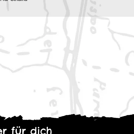
erweiterbar zu längeren Abenteuern
vestigatoren pro Szenario
e und erfahrene Spielleitungen
 Investigatoren bei größeren Gruppen
Regeln im Band enthalten
ekt loslegen wollen
die ein kurzes, aber intensives
vorbereitbare Szenarien für
ndurch benötigen
rabenteuer mit flexibler Spieldauer
r für dich