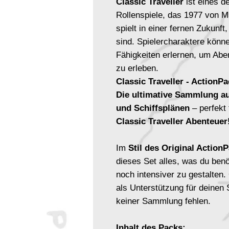
Classic Traveller
ist eines d
Rollenspiele, das 1977 von Ma
spielt in einer fernen Zukunft
sind. Spielercharaktere könn
Fähigkeiten erlernen, um Abe
zu erleben.
Classic Traveller - ActionP
Die ultimative Sammlung a
und Schiffsplänen
– perfekt 
Classic Traveller Abenteuer
Im
Stil des Original Action
dieses Set alles, was du ben
noch intensiver zu gestalten.
als Unterstützung für deinen S
keiner Sammlung fehlen.
Inhalt des Packs: