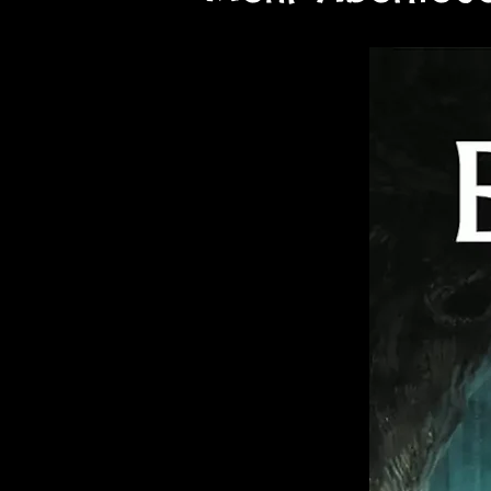
IR-Formular 3 - Raumsch
Detaillierte technische Dat
IR-Formular 10 - Raumsc
Entwirf deine eigenen Raums
Designbögen.
IR-Formular 11 - Raumbo
Kreiere individuelle Raumb
Deckpläne - Modulare Ra
Detaillierte Pläne für Stati
IIS-Formular 7 - Systemd
Sammle wichtige Systemda
IIS-Formular 8 - Weltenk
Erstelle Karten von Planete
Weltdaten.
Warum du dieses Set brauc
Vielseitigkeit
: Ideal für al
Master
, die ihre Kampagne