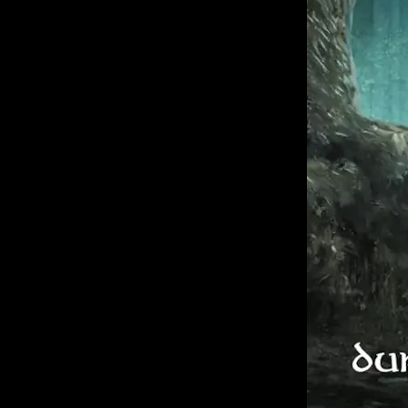
bereichern möchten.
Praktische Vorlagen
: All
die das Rollenspiel noch 
Original-Feeling
: Erlebe 
ActionPack der 80er
nach
Perfekt für alle, die das
Trav
Leben und Struktur
füllen wo