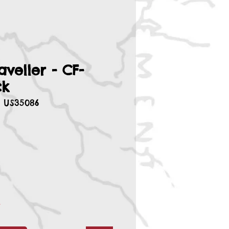
aveller - CF-
ck
 US35086
r