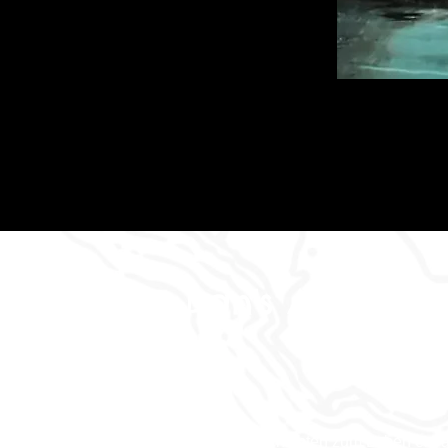
Dan's Abenteu
Wo die Geschichten zum Leben erw