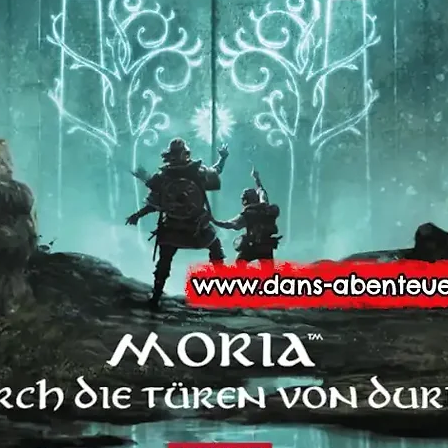
e notwendigen Formulare und Pläne,
immersiver und einfacher machen.
den Klassiker mit Materialien, die dem
empfunden sind.
eller-Universum
mit
noch mehr
llen.