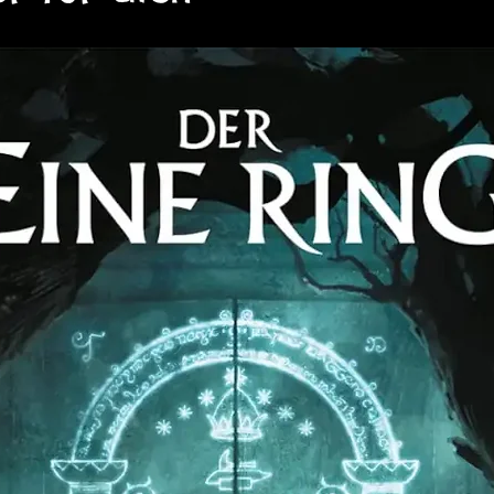
iffdaten
(x2)
en für deine Schiffe.
hiffdesign-Arbeitsbogen
(x2)
chiffe mit detaillierten
otdesign-Arbeitsbogen
(x2)
oote für spezifische Missionen.
um-/Bodenstation
onen im All und auf Planeten.
aten
(x3)
ten und erweitere dein Universum.
artenraster
(x3)
noberflächen und detaillierte
hst:
le
Traveller-Spieler
und
Game
n mit mehr Tiefe und Details