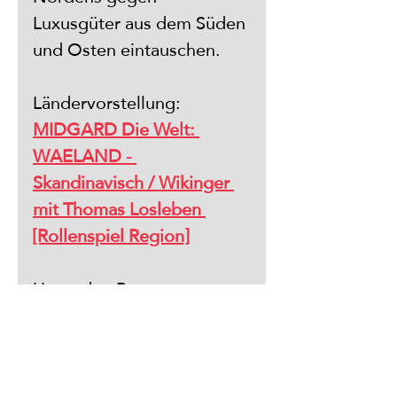
Luxusgüter aus dem Süden 
und Osten eintauschen. 
Ländervorstellung:
MIDGARD Die Welt: 
WAELAND - 
Skandinavisch / Wikinger 
mit Thomas Losleben 
[Rollenspiel Region]
Unter den Bergen 
Waelands liegt Dvarheim, 
ein kleines Reich, in dem 
Zwerge und Gnome 
herrschen und Menschen 