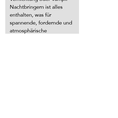
Nachtbringern ist alles 
enthalten, was für 
spannende, fordernde und 
atmosphärische 
Begegnungen nötig ist. 
Die neu gestalteten 
Spielwerte-Blöcke, frische 
Illustrationen und eine klar 
strukturierte Organisation 
machen dieses Werk zu 
einem zentralen Werkzeug 
für jede D&D-Runde – auf 
Jahre hinaus.