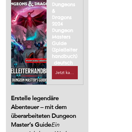
Dungeons 
& 
Dragons 
2024 
Dungeon 
Masters 
Guide 
(Spielleiter
handbuch)
 deutsch
Jetzt kaufen
Erstelle legendäre 
Abenteuer – mit dem 
überarbeiteten Dungeon 
Master’s Guide
Ein 