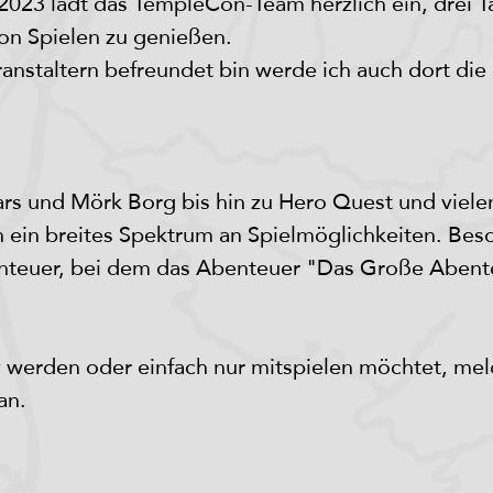
2023 lädt das TempleCon-Team herzlich ein, drei T
von Spielen zu genießen. 
ranstaltern befreundet bin werde ich auch dort die
 und Mörk Borg bis hin zu Hero Quest und vielen
n ein breites Spektrum an Spielmöglichkeiten. Bes
euer, bei dem das Abenteuer "Das Große Abenteu
tiv werden oder einfach nur mitspielen möchtet, me
an. 