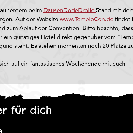
 außerdem beim 
DausenDodeDrolle 
Stand mit dem
rgen. Auf der Website 
www.TempleCon.de
 findet 
und zum Ablauf der Convention. Bitte beachte, das
r ein günstiges Hotel direkt gegenüber vom "Tem
ügung steht. Es stehen momentan noch 20 Plätze zu
ich auf ein fantastisches Wochenende mit euch! 
r für dich
e