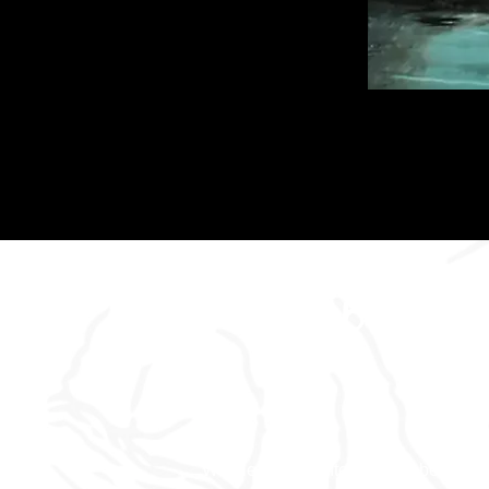
Dan's Abenteu
Wo die Geschichten zum Leben erw