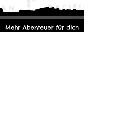
Mehr Abenteuer für dich
Der Eine Ring: Moria - Durch die
Kopie von Abenteuerp