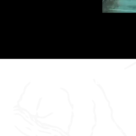
Dan's Abenteu
Wo die Geschichten zum Leben erw
und das Abenteuer nur einen Klick ent