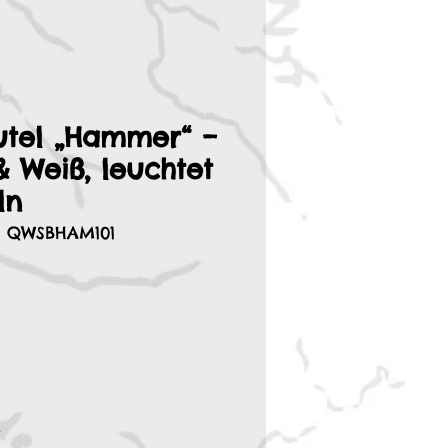
utel „Hammer“ –
 Weiß, leuchtet
ln
: QWSBHAM101
r