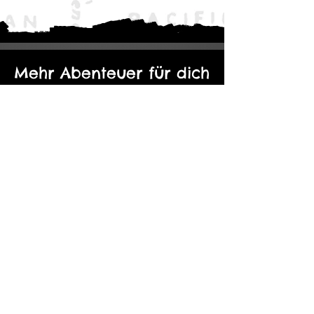
Mehr Abenteuer für dich
Der Eine Ring: Moria - Durch die
Kopie von Abenteuerp