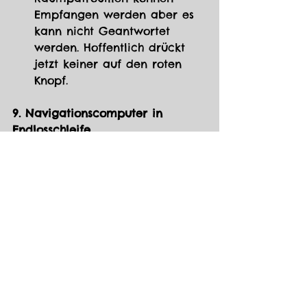
Empfangen werden aber es 
kann nicht Geantwortet 
werden. Hoffentlich drückt 
jetzt keiner auf den roten 
Knopf.
9. Navigationscomputer in 
Endlosschleife
Symptom:
 Kurs wird immer 
wieder auf Ausgangspunkt 
zurückgesetzt. Computer 
reagiert träge oder verwirrt.
Ursache:
 Fehlerhafte Software-
Update-Logik oder 
beschädigter Speicherblock.
Ort:
 Navigationsmodul im 
Cockpit.
Folgen:
 Navigation nur 