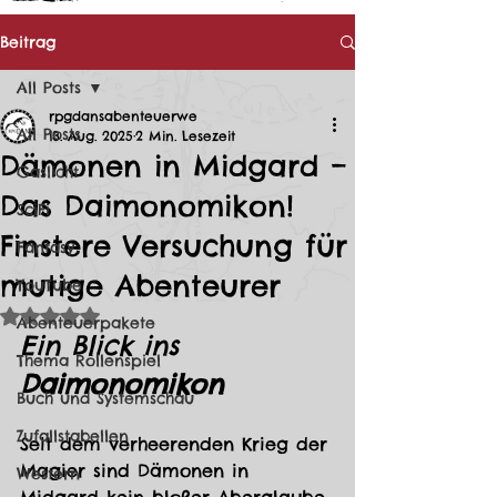
Beitrag
All Posts
rpgdansabenteuerwe
All Posts
13. Aug. 2025
2 Min. Lesezeit
Dämonen in Midgard –
Gaslicht
Das Daimonomikon!
SciFi
Finstere Versuchung für
Fantasy
mutige Abenteurer
YouTube
Mit NaN von 5 Sternen bewertet.
Abenteuerpakete
Ein Blick ins 
Thema Rollenspiel
Daimonomikon
Buch und Systemschau
Zufallstabellen
Seit dem verheerenden Krieg der 
Magier sind Dämonen in 
Western