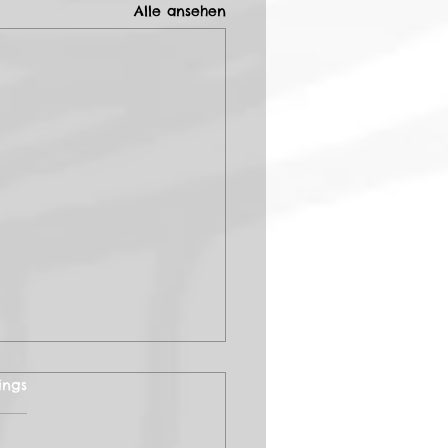
Alle ansehen
ertet.
ings