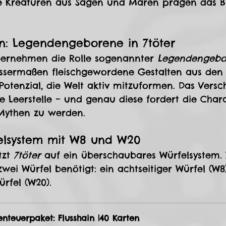
e Kreaturen aus Sagen und Mären prägen das Bi
.
en: Legendengeborene in 7töter
bernehmen die Rolle sogenannter 
Legendengebo
issermaßen fleischgewordene Gestalten aus den
Potenzial, die Welt aktiv mitzuformen. Das Vers
ne Leerstelle – und genau diese fordert die Char
 Mythen zu werden.
elsystem mit W8 und W20
zt 
7töter
 auf ein überschaubares Würfelsystem.
zwei Würfel benötigt: ein achtseitiger Würfel (W8
ürfel (W20).
nteuerpaket: Flusshain |40 Karten