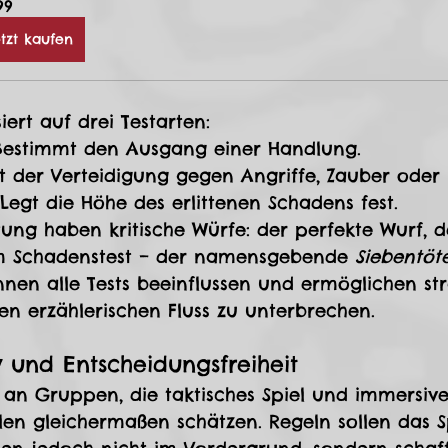
99
tzt kaufen
ert auf drei Testarten:
 Bestimmt den Ausgang einer Handlung.
nt der Verteidigung gegen Angriffe, Zauber ode
 Legt die Höhe des erlittenen Schadens fest.
ng haben kritische Würfe: der perfekte Wurf, de
m Schadenstest – der namensgebende 
Siebentöt
nen alle Tests beeinflussen und ermöglichen str
n erzählerischen Fluss zu unterbrechen.
y und Entscheidungsfreiheit
h an Gruppen, die taktisches Spiel und immersive
en gleichermaßen schätzen. Regeln sollen das S