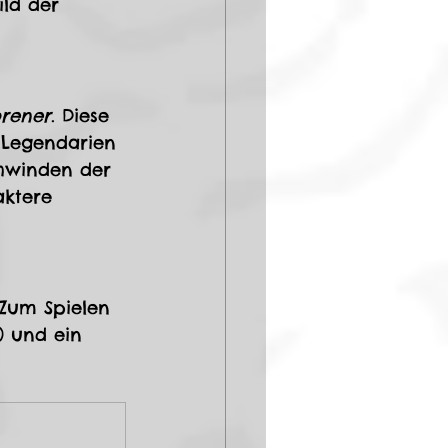
ld der 
rener
. Diese 
 Legendarien 
chwinden der 
aktere 
 Zum Spielen 
) und ein 