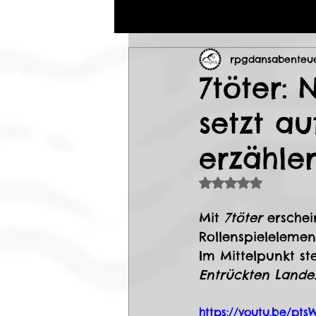
rpgdansabenteu
7töter: 
setzt a
erzähler
Mit NaN von 5 S
Mit 
7töter
 erschei
Rollenspielelemen
Im Mittelpunkt st
Entrückten Lande
https://youtu.be/pt