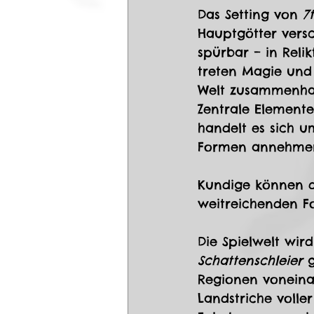
Das Setting von 
7
Hauptgötter versc
spürbar – in Relik
treten Magie und 
Welt zusammenhalt
Zentrale Elemente
handelt es sich 
Formen annehmen
Kundige können di
weitreichenden F
Die Spielwelt wi
Schattenschleier
 
Regionen voneinan
Landstriche volle