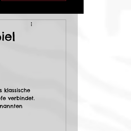
iel
 klassische 
fe verbindet. 
enannten 