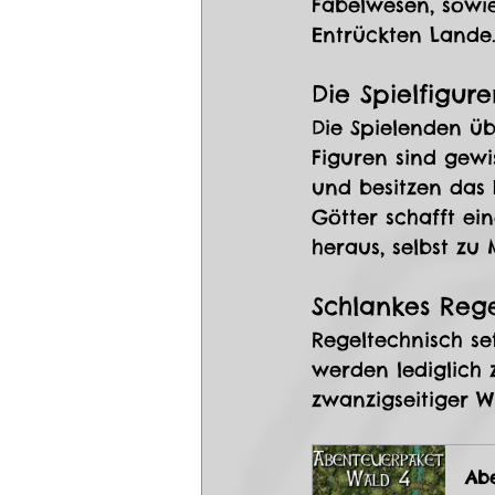
Fabelwesen, sowi
Entrückten Lande
Die Spielfigur
Die Spielenden ü
Figuren sind gew
und besitzen das 
Götter schafft ei
heraus, selbst zu
Schlankes Reg
Regeltechnisch set
werden lediglich 
zwanzigseitiger W
Abe