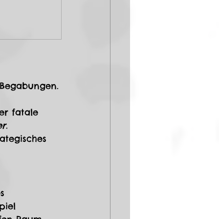
r Begabungen.
r fatale 
er
. 
ategisches 
s 
piel 