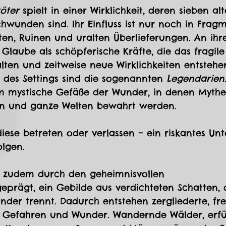
töter
 spielt in einer Wirklichkeit, deren sieben alt
hwunden sind. Ihr Einfluss ist nur noch in Frag
ten, Ruinen und uralten Überlieferungen. An ihre
Glaube als schöpferische Kräfte, die das fragil
en und zeitweise neue Wirklichkeiten entstehen
 des Settings sind die sogenannten 
Legendarien
um mystische Gefäße der Wunder, in denen Mythe
 und ganze Welten bewahrt werden. 
ese betreten oder verlassen – ein riskantes Un
olgen.
rd zudem durch den geheimnisvollen 
geprägt, ein Gebilde aus verdichteten Schatten, 
der trennt. Dadurch entstehen zergliederte, fr
r Gefahren und Wunder. Wandernde Wälder, erfül