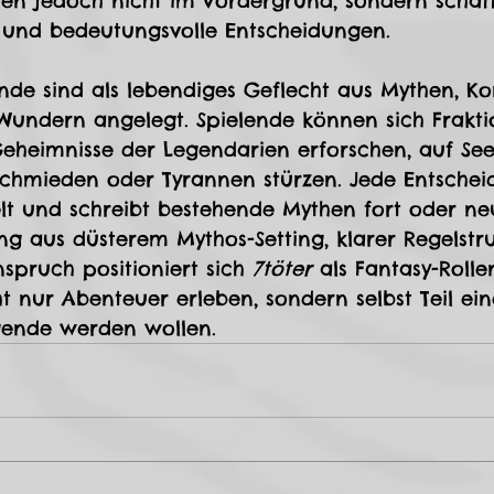
ehen jedoch nicht im Vordergrund, sondern scha
n und bedeutungsvolle Entscheidungen.
nde sind als lebendiges Geflecht aus Mythen, Ko
Wundern angelegt. Spielende können sich Frakti
Geheimnisse der Legendarien erforschen, auf See
 schmieden oder Tyrannen stürzen. Jede Entsche
elt und schreibt bestehende Mythen fort oder ne
ng aus düsterem Mythos-Setting, klarer Regelstr
spruch positioniert sich 
7töter
 als Fantasy-Rolle
t nur Abenteuer erleben, sondern selbst Teil ein
gende werden wollen.