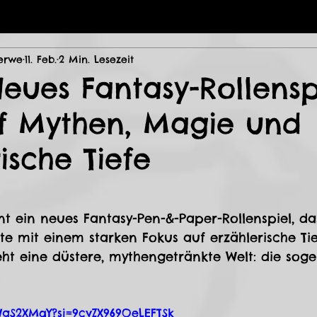
erwe
11. Feb.
2 Min. Lesezeit
Neues Fantasy-Rollensp
uf Mythen, Magie und
ische Tiefe
ternen bewertet.
nt ein neues Fantasy-Pen-&-Paper-Rollenspiel, das
te mit einem starken Fokus auf erzählerische Tie
eht eine düstere, mythengetränkte Welt: die sog
.
sWgS2XMqY?si=9cvZX969OeLEFTSk