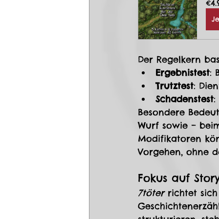
€4.
Je
Der Regelkern basi
Ergebnistest
:
Trutztest
: Die
Schadenstest
:
Besondere Bedeutu
Wurf sowie – bei
Modifikatoren kön
Vorgehen, ohne de
Fokus auf Stor
7töter
 richtet sic
Geschichtenerzähl