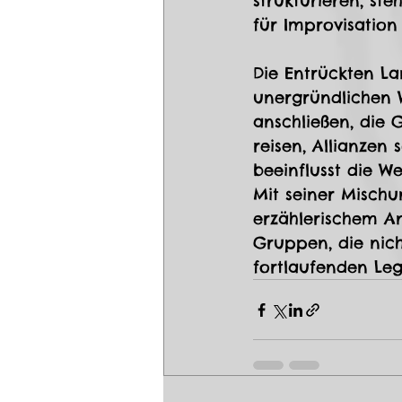
strukturieren, st
für Improvisatio
Die Entrückten La
unergründlichen 
anschließen, die 
reisen, Allianzen
beeinflusst die W
Mit seiner Mischu
erzählerischem An
Gruppen, die nich
fortlaufenden Le