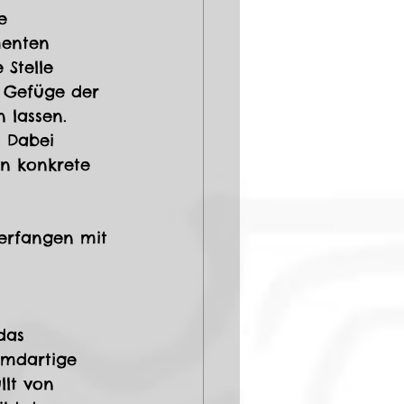
e 
menten 
 Stelle 
e Gefüge der 
 lassen.
. Dabei 
n konkrete 
terfangen mit 
das 
emdartige 
lt von 