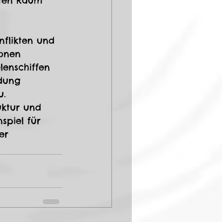
ffen Raum 
nflikten und 
onen 
lenschiffen 
idung 
u.
uktur und 
nspiel für 
er 