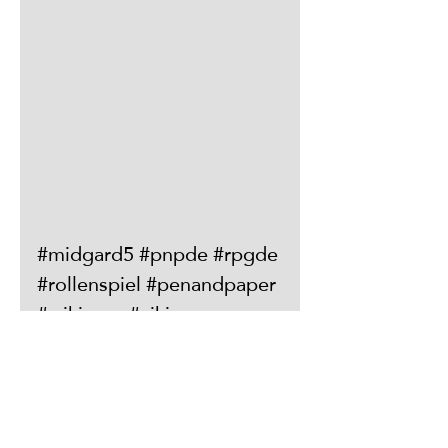
#midgard5 #pnpde #rpgde 
#rollenspiel #penandpaper 
#wikinger #vikings 
#Wochenende